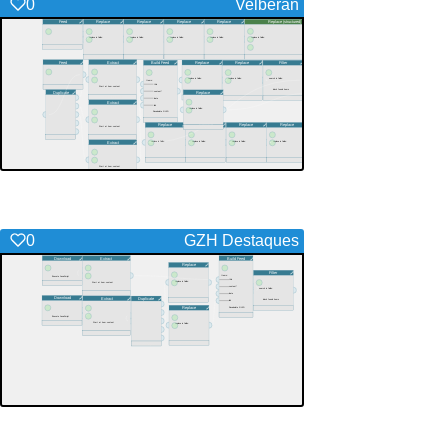
0
Velberan
0
GZH Destaques