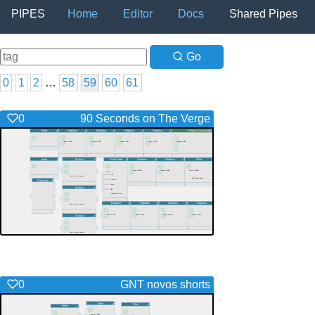
PIPES
Home
Editor
Docs
Shared Pipes
Go
0
1
2
…
58
59
60
61
0
90 Seconds on The Verge
0
GNT novos shorts