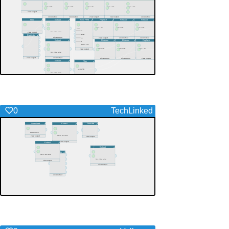
0
TechLinked