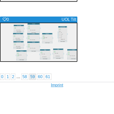
0
UOL Tilt
0
1
2
…
58
59
60
61
Imprint