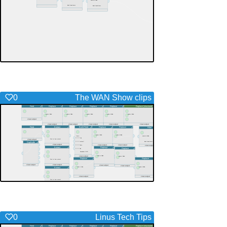
0
The WAN Show clips
0
Linus Tech Tips